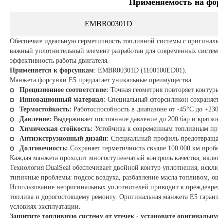
Применяемость на фор
EMBR00301D
Обеспечьте идеальную герметичность топливной системы с оригинал
важный уплотнительный элемент разработан для современных систем 
эффективность работы двигателя.
Применяется к форсункам
: EMBR00301D (1100100ED01).
Манжета форсунки E5 предлагает уникальные преимущества:
Прецизионное соответствие:
Точная геометрия повторяет контур
Инновационный материал:
Специальный фторсиликон сохраняет 
Термостойкость:
Работоспособность в диапазоне от -45°C до +230
Давление:
Выдерживает постоянное давление до 200 бар и кратко
Химическая стойкость:
Устойчива к современным топливным пр
Антиэкструзионный дизайн:
Специальный профиль предотвращае
Долговечность:
Сохраняет герметичность свыше 100 000 км пробе
Каждая манжета проходит многоступенчатый контроль качества, включ
Технология DualSeal обеспечивает двойной контур уплотнения, искл
типичные проблемы: подсос воздуха, разбавление масла топливом, 
Использование неоригинальных уплотнителей приводит к преждевре
топлива и дорогостоящему ремонту. Оригинальная манжета E5 гаран
условиях эксплуатации.
Защитите топливную систему от утечек - установите оригинальн