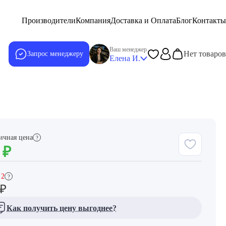
Производители
Компания
Доставка и Оплата
Блог
Контакты
Ваш менеджер
Нет товаров
Запрос менеджеру
Елена И.
ичная цена
?
0
₽
 2
?
₽
Как получить цену выгоднее?