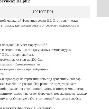
сунках Delphi:
1100100ED01
ьной манжетой форсунки серии E5. Этот критически
впрыска, где каждая деталь определяет надежность и
ы посадочных мест форсунки E5.
эластичность при экстремальных температурах.
°C без потери свойств.
временные скачки до 250 бар.
исадкам и биокомпонентам.
т выдавливание при вибрациях.
га.
ая проверку на герметичность под давлением 300 бар.
ючая малейшие утечки. Это решение предотвращает
ошибки давления в топливной рампе и потерю мощности.
менному выходу из строя форсунок, повышенному расходу
тирует стабильную работу топливной системы в любых
ую манжету форсунки E5 сегодня!