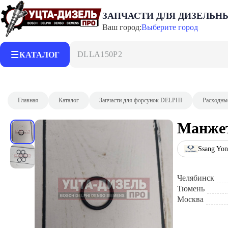
ЗАПЧАСТИ ДЛЯ ДИЗЕЛЬН
Ваш город:
Выберите город
DLLA150P2153
КАТАЛОГ
Главная
Каталог
Запчасти для форсунок DELPHI
Расходны
Манжет
Ssang Yo
Челябинск
Тюмень
Москва