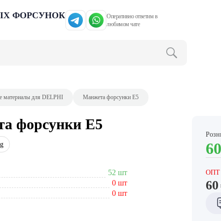
ЫХ ФОРСУНОК
Оперативно ответим в
любимом чате
е материалы для DELPHI
Манжета форсунки Е5
а форсунки Е5
Розн
6
ng
52 шт
ОПТ
60
0 шт
0 шт