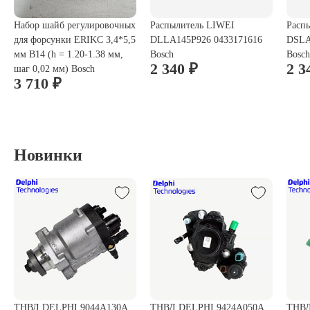
Набор шайб регулировочных
Распылитель LIWEI
Расп
для форсунки ERIKC 3,4*5,5
DLLA145P926 0433171616
DSLA
мм B14 (h = 1.20-1.38 мм,
Bosch
Bosch
2 340 ₽
2 3
шаг 0,02 мм) Bosch
3 710 ₽
Новинки
ТНВД DELPHI 9044A130A
ТНВД DELPHI 9424A050A
ТНВД