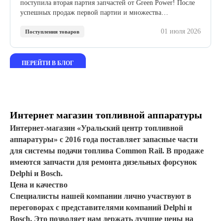
поступила вторая партия запчастей от Green Power! После
успешных продаж первой партии и множества
положительных отзывов мы расширяем сотрудничество с
01 июля 2026
этим проверенным производителем.
Поступления товаров
ПЕРЕЙТИ В БЛОГ
Интернет магазин топливной аппаратуры
Интернет-магазин «Уральский центр топливной
аппаратуры» с 2016 года поставляет запасные части
для системы подачи топлива Common Rail. В продаже
имеются запчасти для ремонта дизельных форсунок
Delphi и Bosch.
Цена и качество
Специалисты нашей компании лично участвуют в
переговорах с представителями компаний Delphi и
Bosch. Это позволяет нам держать лучшие цены на