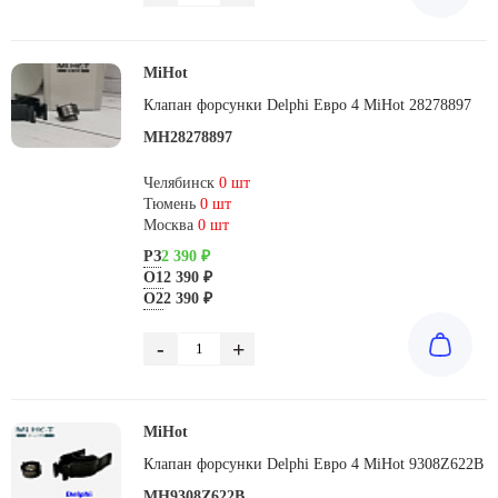
MiHot
Клапан форсунки Delphi Евро 4 MiHot 28278897
MH28278897
Челябинск
0 шт
Тюмень
0 шт
Москва
0 шт
РЗ
2 390 ₽
О1
2 390 ₽
О2
2 390 ₽
-
+
MiHot
Клапан форсунки Delphi Евро 4 MiHot 9308Z622B
MH9308Z622B