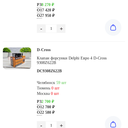
РЗ
8 270 ₽
О1
7 420 ₽
О2
7 950 ₽
-
+
D-Cross
Клапан форсунки Delphi Евро 4 D-Cross
9308Z622B
DC9308Z622B
Челябинск
59 шт
Тюмень
0 шт
Москва
0 шт
РЗ
2 700 ₽
О1
2 700 ₽
О2
2 580 ₽
-
+