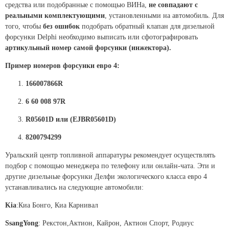
средства или подобранные с помощью ВИНа,
не совпадают с
реальными комплектующими
, установленными на автомобиль. Для
того, чтобы
без ошибок
подобрать обратный клапан для дизельной
форсунки Delphi необходимо выписать или сфотографировать
артикульный номер самой форсунки (инжектора).
Пример номеров форсунки евро 4:
166007866R
6 60 008 97R
R05601D или (EJBR05601D)
8200794299
Уральский центр топливной аппаратуры рекомендует осуществлять
подбор с помощью менеджера по телефону или онлайн-чата. Эти и
другие дизельные форсунки Делфи экологического класса евро 4
устанавливались на следующие автомобили:
Kia
:Киа Бонго, Киа Карнивал
SsangYong
: Рекстон,Актион, Кайрон, Актион Спорт, Родиус