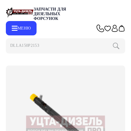
ЗАПЧАСТИ ДЛЯ
ДИЗЕЛЬНЫХ
ФОРСУНОК
МЕНЮ
DLLA150P2153
Главная
Каталог
Запчасти для форсунок DELPHI
Форсунк