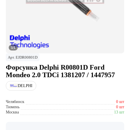
1/1
Арт.
EJDR00801D
Форсунка Delphi R00801D Ford
Mondeo 2.0 TDCi 1381207 / 1447957
DELPHI
Челябинск
0 шт
Тюмень
0 шт
Москва
13 шт