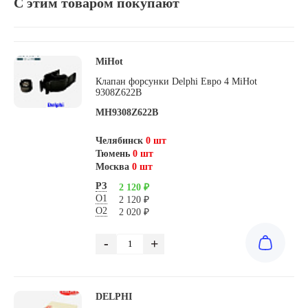
С этим товаром покупают
MiHot
Клапан форсунки Delphi Евро 4 MiHot
9308Z622B
MH9308Z622B
Челябинск
0 шт
Тюмень
0 шт
Москва
0 шт
РЗ
2 120 ₽
О1
2 120 ₽
О2
2 020 ₽
-
+
DELPHI