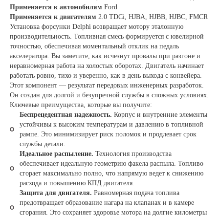
Применяется к автомобилям
Ford
Применяется к двигателям
2.0 TDCi, HJBA, HJBB, HJBC, FMCR
Установка форсунки Delphi возвращает мотору эталонную
производительность. Топливная смесь формируется с ювелирной
точностью, обеспечивая моментальный отклик на педаль
акселератора. Вы заметите, как исчезнут провалы при разгоне и
неравномерная работа на холостых оборотах. Двигатель начинает
работать ровно, тихо и уверенно, как в день выхода с конвейера.
Этот компонент — результат передовых инженерных разработок.
Он создан для долгой и безупречной службы в сложных условиях.
Ключевые преимущества, которые вы получите:
Беспрецедентная надежность.
Корпус и внутренние элементы
устойчивы к высоким температурам и давлению в топливной
рампе. Это минимизирует риск поломок и продлевает срок
службы детали.
Идеальное распыление.
Технология производства
обеспечивает идеальную геометрию факела распыла. Топливо
сгорает максимально полно, что напрямую ведет к снижению
расхода и повышению КПД двигателя.
Защита для двигателя.
Равномерная подача топлива
предотвращает образование нагара на клапанах и в камере
сгорания. Это сохраняет здоровье мотора на долгие километры