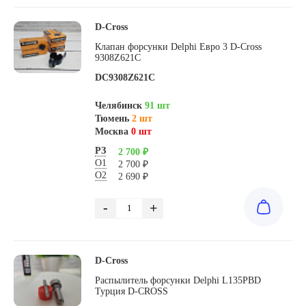
D-Cross
Клапан форсунки Delphi Евро 3 D-Cross
9308Z621C
DC9308Z621C
Челябинск
91 шт
Тюмень
2 шт
Москва
0 шт
РЗ
2 700 ₽
О1
2 700 ₽
О2
2 690 ₽
-
+
D-Cross
Распылитель форсунки Delphi L135PBD
Турция D-CROSS