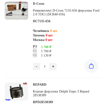
D-Cross
Ремкомплект D-Cross 7135-656 форсунки Ford
2.0 TDCi (DCR40-656)
DC7135-656
Челябинск
8 шт
Тюмень
0 шт
Москва
0 шт
РЗ
5 700 ₽
О1
5 700 ₽
О2
5 130 ₽
-
+
REPARD
Клапан форсунки Delphi Евро 3 Repard
28538389
RPD28538389