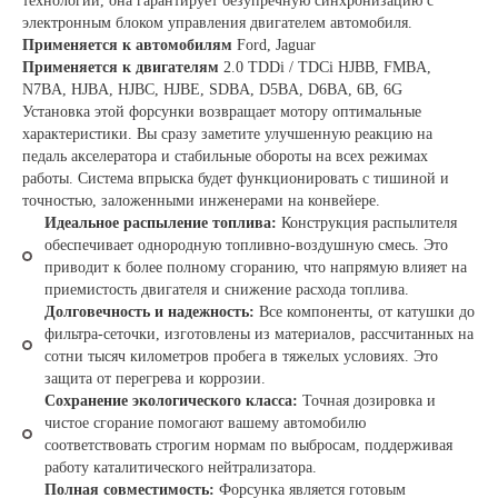
технологий, она гарантирует безупречную синхронизацию с
электронным блоком управления двигателем автомобиля.
Применяется к автомобилям
Ford, Jaguar
Применяется к двигателям
2.0 TDDi / TDCi HJBB, FMBA,
N7BA, HJBA, HJBC, HJBE, SDBA, D5BA, D6BA, 6B, 6G
Установка этой форсунки возвращает мотору оптимальные
характеристики. Вы сразу заметите улучшенную реакцию на
педаль акселератора и стабильные обороты на всех режимах
работы. Система впрыска будет функционировать с тишиной и
точностью, заложенными инженерами на конвейере.
Идеальное распыление топлива:
Конструкция распылителя
обеспечивает однородную топливно-воздушную смесь. Это
приводит к более полному сгоранию, что напрямую влияет на
приемистость двигателя и снижение расхода топлива.
Долговечность и надежность:
Все компоненты, от катушки до
фильтра-сеточки, изготовлены из материалов, рассчитанных на
сотни тысяч километров пробега в тяжелых условиях. Это
защита от перегрева и коррозии.
Сохранение экологического класса:
Точная дозировка и
чистое сгорание помогают вашему автомобилю
соответствовать строгим нормам по выбросам, поддерживая
работу каталитического нейтрализатора.
Полная совместимость:
Форсунка является готовым