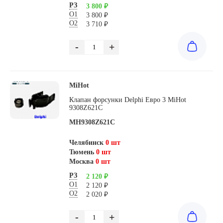
РЗ
3 800 ₽
О1
3 800 ₽
О2
3 710 ₽
-
+
MiHot
Клапан форсунки Delphi Евро 3 MiHot
9308Z621C
MH9308Z621C
Челябинск
0 шт
Тюмень
0 шт
Москва
0 шт
РЗ
2 120 ₽
О1
2 120 ₽
О2
2 020 ₽
-
+