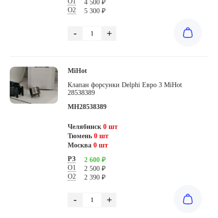
О1
4 500 ₽
О2
5 300 ₽
-
+
MiHot
Клапан форсунки Delphi Евро 3 MiHot
28538389
MH28538389
Челябинск
0 шт
Тюмень
0 шт
Москва
0 шт
РЗ
2 600 ₽
О1
2 500 ₽
О2
2 390 ₽
-
+