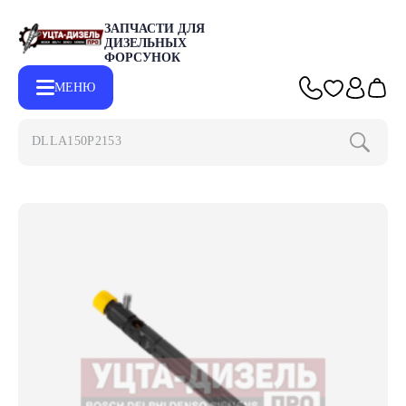
ЗАПЧАСТИ ДЛЯ
ДИЗЕЛЬНЫХ
ФОРСУНОК
МЕНЮ
DLLA150P2
Главная
Каталог
Запчасти для форсунок DELPHI
Форсунк