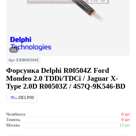
1/1
Арт.
EJDR00504Z
Форсунка Delphi R00504Z Ford
Mondeo 2.0 TDDi/TDCi / Jaguar X-
Type 2.0D R00503Z / 4S7Q-9K546-BD
DELPHI
Челябинск
0 шт
Тюмень
0 шт
Москва
13 шт