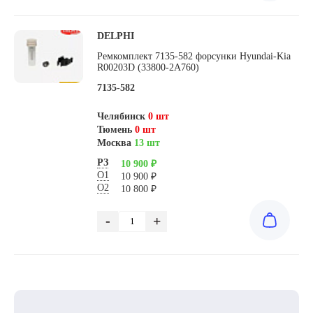
DELPHI
Ремкомплект 7135-582 форсунки Hyundai-Kia
R00203D (33800-2A760)
7135-582
Челябинск
0 шт
Тюмень
0 шт
Москва
13 шт
РЗ
10 900 ₽
О1
10 900 ₽
О2
10 800 ₽
-
+