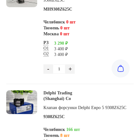
9308Z625C
MH9308Z625C
Челябинск
0 шт
Тюмень
0 шт
Москва
0 шт
РЗ
3 290 ₽
О1
3 400 ₽
О2
3 400 ₽
-
+
Delphi Trading
(Shanghai) Co
Клапан форсунки Delphi Евро 5 9308Z625C
9308Z625C
Челябинск
166 шт
Тюмень
8 шт