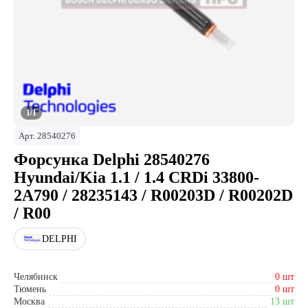
1/1
Арт.
28540276
Форсунка Delphi 28540276
Hyundai/Kia 1.1 / 1.4 CRDi 33800-
2A790 / 28235143 / R00203D / R00202D
/ R00
DELPHI
Челябинск
0 шт
Тюмень
0 шт
Москва
13 шт