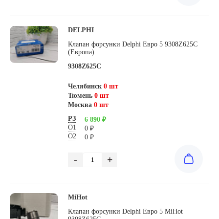
DELPHI
Клапан форсунки Delphi Евро 5 9308Z625C
(Европа)
9308Z625C
Челябинск
0 шт
Тюмень
0 шт
Москва
0 шт
РЗ
6 890 ₽
О1
0 ₽
О2
0 ₽
-
+
MiHot
Клапан форсунки Delphi Евро 5 MiHot