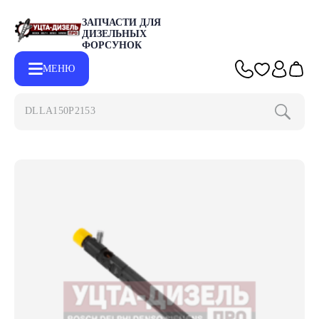
ЗАПЧАСТИ ДЛЯ
ДИЗЕЛЬНЫХ
ФОРСУНОК
МЕНЮ
DLLA150P21
Главная
Каталог
Запчасти для форсунок DELPHI
Форсунк