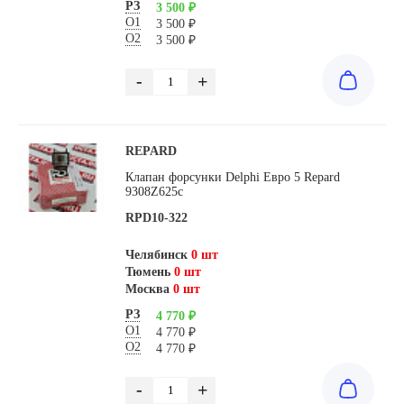
РЗ
3 500 ₽
О1
3 500 ₽
О2
3 500 ₽
-
+
REPARD
Клапан форсунки Delphi Евро 5 Repard
9308Z625c
RPD10-322
Челябинск
0 шт
Тюмень
0 шт
Москва
0 шт
РЗ
4 770 ₽
О1
4 770 ₽
О2
4 770 ₽
-
+