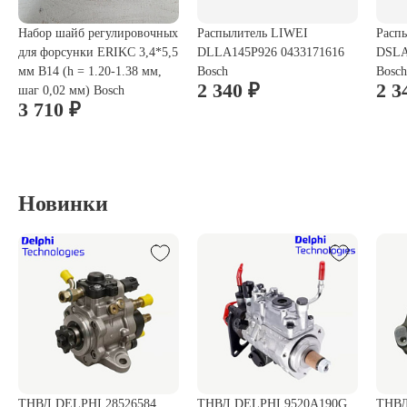
Набор шайб регулировочных
Распылитель LIWEI
Расп
для форсунки ERIKC 3,4*5,5
DLLA145P926 0433171616
DSLA
мм B14 (h = 1.20-1.38 мм,
Bosch
Bosch
2 340 ₽
2 3
шаг 0,02 мм) Bosch
3 710 ₽
Новинки
ТНВД DELPHI 28526584
ТНВД DELPHI 9520A190G
ТНВД