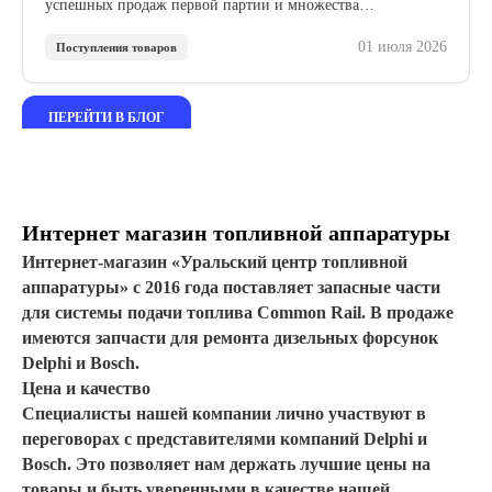
успешных продаж первой партии и множества
положительных отзывов мы расширяем сотрудничество с
01 июля 2026
этим проверенным производителем.
Поступления товаров
ПЕРЕЙТИ В БЛОГ
Интернет магазин топливной аппаратуры
Интернет-магазин «Уральский центр топливной
аппаратуры» с 2016 года поставляет запасные части
для системы подачи топлива Common Rail. В продаже
имеются запчасти для ремонта дизельных форсунок
Delphi и Bosch.
Цена и качество
Специалисты нашей компании лично участвуют в
переговорах с представителями компаний Delphi и
Bosch. Это позволяет нам держать лучшие цены на
товары и быть уверенными в качестве нашей