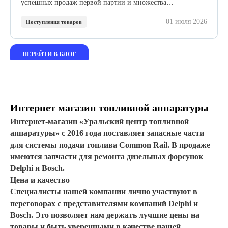
успешных продаж первой партии и множества
положительных отзывов мы расширяем сотрудничество с
01 июля 2026
этим проверенным производителем.
Поступления товаров
ПЕРЕЙТИ В БЛОГ
Интернет магазин топливной аппаратуры
Интернет-магазин «Уральский центр топливной
аппаратуры» с 2016 года поставляет запасные части
для системы подачи топлива Common Rail. В продаже
имеются запчасти для ремонта дизельных форсунок
Delphi и Bosch.
Цена и качество
Специалисты нашей компании лично участвуют в
переговорах с представителями компаний Delphi и
Bosch. Это позволяет нам держать лучшие цены на
товары и быть уверенными в качестве нашей