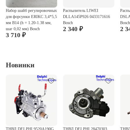
Набор шайб регулировочных
Распылитель LIWEI
Расп
для форсунки ERIKC 3,4*5,5
DLLA145P926 0433171616
DSLA
мм B14 (h = 1.20-1.38 мм,
Bosch
Bosch
2 340 ₽
2 3
шаг 0,02 мм) Bosch
3 710 ₽
Новинки
ТНВД DELPHI 9520A190G
ТНВД DELPHI 28470303
ТНВД