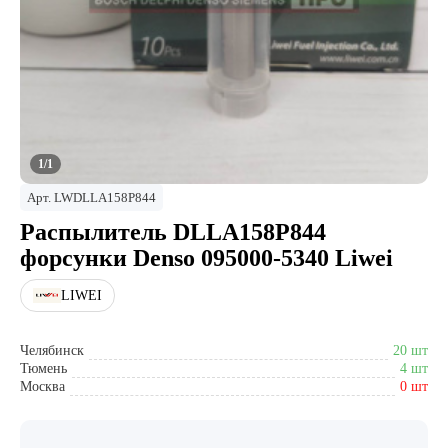
1/1
Арт.
LWDLLA158P844
Распылитель DLLA158P844
форсунки Denso 095000-5340 Liwei
LIWEI
Челябинск
20 шт
Тюмень
4 шт
Москва
0 шт