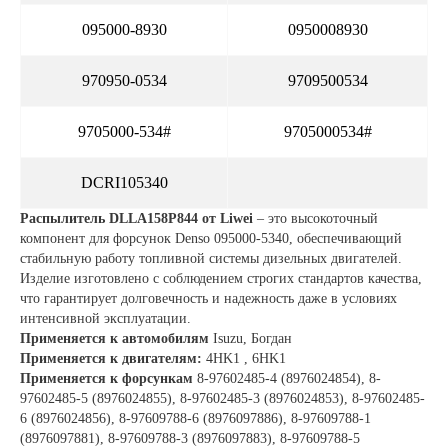
095000-8930
0950008930
970950-0534
9709500534
9705000-534#
9705000534#
DCRI105340
Распылитель DLLA158P844 от Liwei
– это высокоточный
компонент для форсунок Denso 095000-5340, обеспечивающий
стабильную работу топливной системы дизельных двигателей.
Изделие изготовлено с соблюдением строгих стандартов качества,
что гарантирует долговечность и надежность даже в условиях
интенсивной эксплуатации.
Применяется к автомобилям
Isuzu, Богдан
Применяется к двигателям:
4HK1 , 6HK1
Применяется к форсункам
8-97602485-4 (8976024854), 8-
97602485-5 (8976024855), 8-97602485-3 (8976024853), 8-97602485-
6 (8976024856), 8-97609788-6 (8976097886), 8-97609788-1
(8976097881), 8-97609788-3 (8976097883), 8-97609788-5