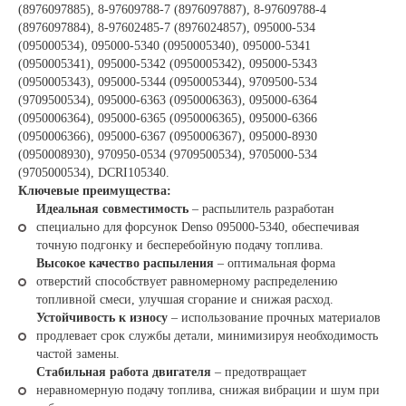
(8976097885), 8-97609788-7 (8976097887), 8-97609788-4
(8976097884), 8-97602485-7 (8976024857), 095000-534
(095000534), 095000-5340 (0950005340), 095000-5341
(0950005341), 095000-5342 (0950005342), 095000-5343
(0950005343), 095000-5344 (0950005344), 9709500-534
(9709500534), 095000-6363 (0950006363), 095000-6364
(0950006364), 095000-6365 (0950006365), 095000-6366
(0950006366), 095000-6367 (0950006367), 095000-8930
(0950008930), 970950-0534 (9709500534), 9705000-534
(9705000534), DCRI105340.
Ключевые преимущества:
Идеальная совместимость
– распылитель разработан
специально для форсунок Denso 095000-5340, обеспечивая
точную подгонку и бесперебойную подачу топлива.
Высокое качество распыления
– оптимальная форма
отверстий способствует равномерному распределению
топливной смеси, улучшая сгорание и снижая расход.
Устойчивость к износу
– использование прочных материалов
продлевает срок службы детали, минимизируя необходимость
частой замены.
Стабильная работа двигателя
– предотвращает
неравномерную подачу топлива, снижая вибрации и шум при