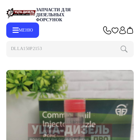
ЗАПЧАСТИ ДЛЯ
ДИЗЕЛЬНЫХ
ФОРСУНОК
МЕНЮ
DLLA150P2153
Главная
Каталог
Запчасти для форсунок DENSO
Распылит