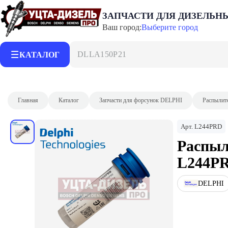
ЗАПЧАСТИ ДЛЯ ДИЗЕЛЬН
Ваш город:
Выберите город
DLLA150P2153
КАТАЛОГ
Главная
Каталог
Запчасти для форсунок DELPHI
Распылит
Арт.
L244PRD
Распыл
L244P
DELPHI