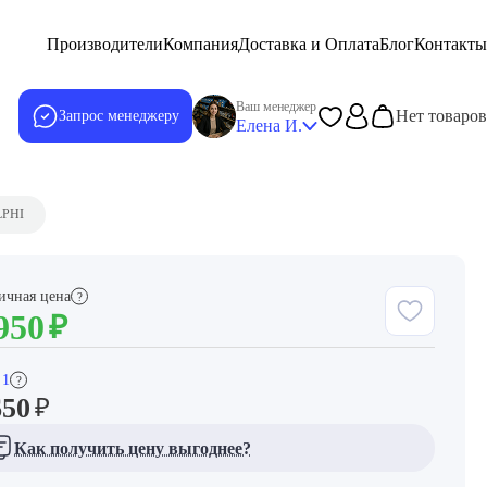
Производители
Компания
Доставка и Оплата
Блог
Контакты
Ваш менеджер
Нет товаров
Запрос менеджеру
Елена И.
LPHI
ичная цена
?
950
₽
 1
?
650
₽
Как получить цену выгоднее?