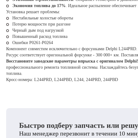
Экономия топлива до 17%
. Идеальное распыление обеспечивает 
Установка решает проблемы:
Нестабильные холостые обороты
Потерю мощности при разгоне
Черный дым под нагрузкой
Повышенный расход топлива
Ошибки P0261-P0264
Компонент совместим исключительно с форсунками Delphi L244PRD. К
Ресурс соответствует оригинальной форсунке - 300 000+ км. Поставл
Восстановите заводские параметры впрыска с оригиналом Delphi
профессионального ремонта топливной системы. Наслаждайтесь безу
топлива.
Кросс-номера: L244PRD, L244PBD, L244, 244PRD, 244PBD
Быстро подберу запчасть или реш
Наш менеджер перезвонит в течении 10 мину