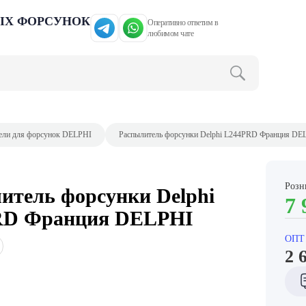
ЫХ ФОРСУНОК
Оперативно ответим в
любимом чате
ели для форсунок DELPHI
Распылитель форсунки Delphi L244PRD Франция DE
Розн
итель форсунки Delphi
7 
RD Франция DELPHI
ОПТ
2 