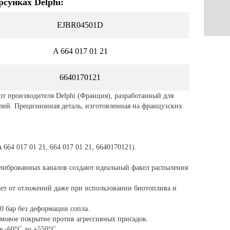
сунках Delphi:
EJBR04501D
A 664 017 01 21
6640170121
 производителя Delphi (Франция), разработанный для
лей. Прецизионная деталь, изготовленная на французских
664 017 01 21, 664 017 01 21, 6640170121).
калиброванных каналов создают идеальный факел распыления
ет от отложений даже при использовании биотоплива и
0 бар без деформации сопла.
мовое покрытие против агрессивных присадок.
е -60°C до +550°C.