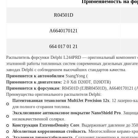
Применяемость на фор
R04501D
A6640170121
664 017 01 21
Распылитель форсунки Delphi L244PRD — оригинальный компонент от
эталонной работы топливных систем современных дизельных двигате
заводах Delphi с соблюдением высочайших стандартов качества.
Применяется к автомобилям
SsangYong (
Применяется к двигателям:
2.0 Xdi D20DT, D20DTR)
Применяется к форсункам
: R04501D (EJBR04501D), A6640170121 (A 
Преимущества оригинального распылителя Delphi:
Патентованная технология MultiJet Precision 12x
. 12 лазерно-
для полного сгорания топлива.
Эксклюзивное антикоксовое покрытие NanoShield Pro
. Защища
низкокачественной солярки.
Конструкция ExtremeDensity Core
. Выдерживает давление до 350
Абсолютная коррозионная стойкость
. Многослойное керамо-хро
Эталонная термостабильность
. Сохраняет геометрию в диапазон