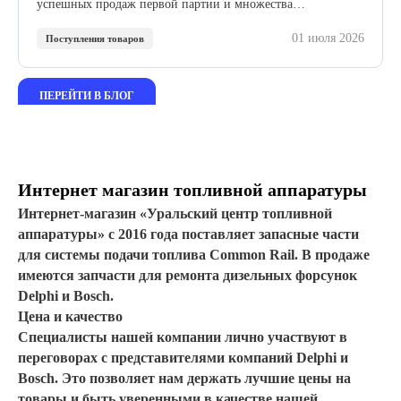
успешных продаж первой партии и множества
положительных отзывов мы расширяем сотрудничество с
01 июля 2026
этим проверенным производителем.
Поступления товаров
ПЕРЕЙТИ В БЛОГ
Интернет магазин топливной аппаратуры
Интернет-магазин «Уральский центр топливной
аппаратуры» с 2016 года поставляет запасные части
для системы подачи топлива Common Rail. В продаже
имеются запчасти для ремонта дизельных форсунок
Delphi и Bosch.
Цена и качество
Специалисты нашей компании лично участвуют в
переговорах с представителями компаний Delphi и
Bosch. Это позволяет нам держать лучшие цены на
товары и быть уверенными в качестве нашей