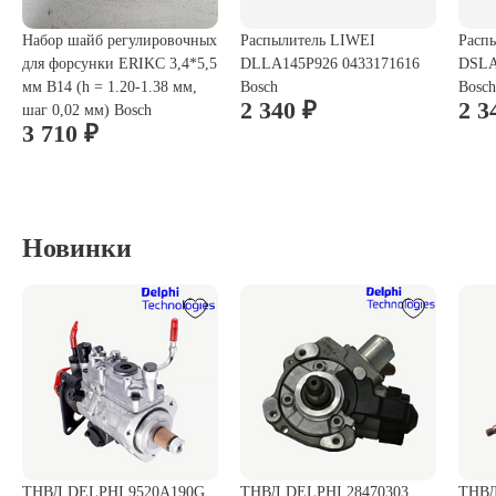
Набор шайб регулировочных
Распылитель LIWEI
Расп
для форсунки ERIKC 3,4*5,5
DLLA145P926 0433171616
DSLA
мм B14 (h = 1.20-1.38 мм,
Bosch
Bosch
2 340 ₽
2 3
шаг 0,02 мм) Bosch
3 710 ₽
Новинки
ТНВД DELPHI 9520A190G
ТНВД DELPHI 28470303
ТНВД