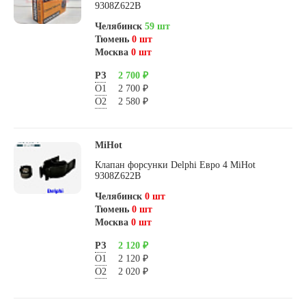
9308Z622B
Челябинск
59 шт
Тюмень
0 шт
Москва
0 шт
РЗ
2 700 ₽
О1
2 700 ₽
О2
2 580 ₽
MiHot
Клапан форсунки Delphi Евро 4 MiHot
9308Z622B
Челябинск
0 шт
Тюмень
0 шт
Москва
0 шт
РЗ
2 120 ₽
О1
2 120 ₽
О2
2 020 ₽