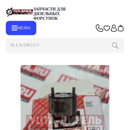
ЗАПЧАСТИ ДЛЯ
ДИЗЕЛЬНЫХ
ФОРСУНОК
МЕНЮ
DLL
Главная
Каталог
Запчасти для форсунок DELPHI
Клапаны 