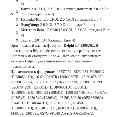
4)
Ford:
2.0 TDCi, 2.2 TDCi, а также двигатели 2.0 / 2.7 /
2.9 (стандарт Euro 4)
Hyundai/Kia:
2.0 CRDi, 2.5 CRDi (стандарт Euro 4)
SsangYong:
2.0 XDi, 2.7 XDi (стандарт Euro 4)
Mercedes-Benz:
OM646 (2.0 CDI, 2.2 CDI, стандарт Euro
4)
Jaguar:
2.0 TD4 (стандарт Euro 4)
Оригинальный клапан форсунки
Delphi E4 9308Z622B
производства Repard обеспечивает точную работу систем
Common Rail стандарта Евро-4. Этот компонент сочетает
качество Delphi с доступной ценой от проверенного
производителя.
Применяется к форсункам
28237259, 28232234, R05601D
(EJBR05601D), 16 60 008 97R (166000897R), 16 60 078 66R
(166007866R), 16 60 031 70R (166003170R), 82 00 794 299
(8200794299), R06001D (EJBR06001D), R03801D
(EJBR03801D), 1980.K3 (1980K3), 1980.S3 (1980S3), 1980.W6
(1980W6), 1980.W9 (1980W9), 96 563 899 80 (9656389980),
R04401D (EJBR04401D), A6650170221, R04501D
(EJBR04501D), A6640170121, R00701D (EJDR00701D),
1440569, 1361895, 6S7Q-9K546-AA (6S7Q9K546AA),