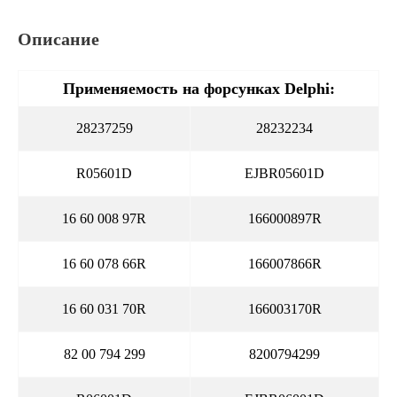
Описание
Применяемость на форсунках Delphi:
28237259
28232234
R05601D
EJBR05601D
16 60 008 97R
166000897R
16 60 078 66R
166007866R
16 60 031 70R
166003170R
82 00 794 299
8200794299