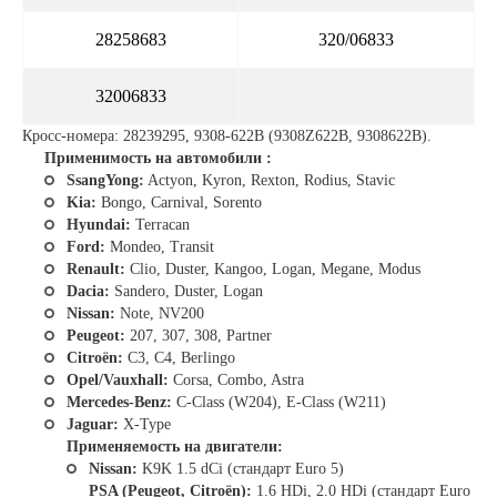
28258683
320/06833
32006833
Кросс-номера: 28239295, 9308-622B (9308Z622B, 9308622B).
Применимость на автомобили :
SsangYong:
Actyon, Kyron, Rexton, Rodius, Stavic
Kia:
Bongo, Carnival, Sorento
Hyundai:
Terracan
Ford:
Mondeo, Transit
Renault:
Clio, Duster, Kangoo, Logan, Megane, Modus
Dacia:
Sandero, Duster, Logan
Nissan:
Note, NV200
Peugeot:
207, 307, 308, Partner
Citroën:
C3, C4, Berlingo
Opel/Vauxhall:
Corsa, Combo, Astra
Mercedes-Benz:
C-Class (W204), E-Class (W211)
Jaguar:
X-Type
Применяемость на двигатели:
Nissan:
K9K 1.5 dCi (стандарт Euro 5)
PSA (Peugeot, Citroën):
1.6 HDi, 2.0 HDi (стандарт Euro