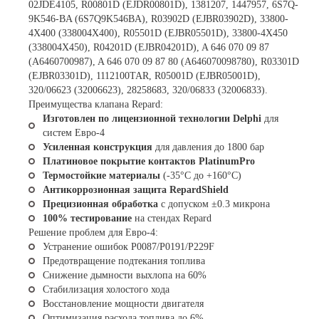
02JDE4105, R00801D (EJDR00801D), 1381207, 1447957, 6S7Q-
9K546-BA (6S7Q9K546BA), R03902D (EJBR03902D), 33800-
4X400 (338004X400), R05501D (EJBR05501D), 33800-4X450
(338004X450), R04201D (EJBR04201D), A 646 070 09 87
(A6460700987), A 646 070 09 87 80 (A646070098780), R03301D
(EJBR03301D), 1112100TAR, R05001D (EJBR05001D),
320/06623 (32006623), 28258683, 320/06833 (32006833).
Преимущества клапана Repard:
Изготовлен по лицензионной технологии Delphi
для
систем Евро-4
Усиленная конструкция
для давления до 1800 бар
Платиновое покрытие контактов PlatinumPro
Термостойкие материалы
(-35°C до +160°C)
Антикоррозионная защита RepardShield
Прецизионная обработка
с допуском ±0.3 микрона
100% тестирование
на стендах Repard
Решение проблем для Евро-4:
Устранение ошибок P0087/P0191/P229F
Предотвращение подтекания топлива
Снижение дымности выхлопа на 60%
Стабилизация холостого хода
Восстановление мощности двигателя
Оптимизация расхода топлива до 6%