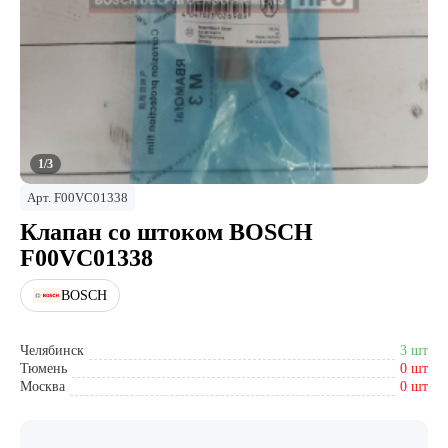
1/3
Арт.
F00VC01338
Клапан со штоком BOSCH
F00VC01338
BOSCH
Челябинск
3 шт
Тюмень
0 шт
Москва
0 шт