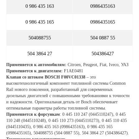
0 986 435 163
0986435163
0 986 435 165
0986435165
504088755
504 0887 55
504 3864 27
504386427
Применяется к автомобилям:
Citroen, Peugeot, Fiat, Iveco, УАЗ
Применяется к двигателям:
F1AE0481
Клапан со штоком BOSCH F00VC01338
– это
высокотехнологичный компонент топливной системы Common
Rail нового поколения, разработанный для современных
дизельных двигателей с повышенными требованиями к точности
и надежности. Оригинальная деталь от Bosch обеспечивает
оптимальные параметры работы топливной системы.
Применяется к форсункам
: 0 445 110 247 (0445110247), 0 445
110 248 (0445110248), 0 445 110 273 (0445110273), 0 445 110 435
(0445110435), 0 986 435 163 (0986435163), 0 986 435 165
(0986435165), 504088755 (504 0887 55), 504 3864 27 (504386427).