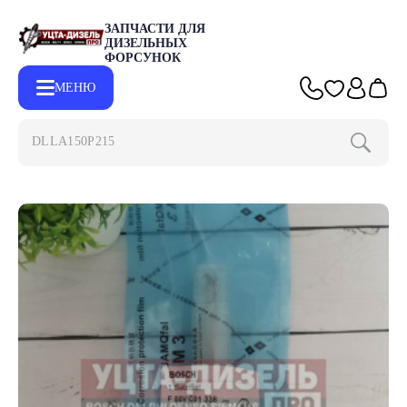
ЗАПЧАСТИ ДЛЯ
ДИЗЕЛЬНЫХ
ФОРСУНОК
МЕНЮ
DLLA150P2153
Главная
Каталог
Запчасти для форсунок BOSCH
Клапаны 