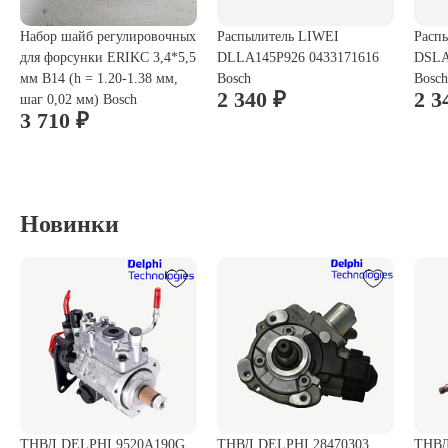
Набор шайб регулировочных
Распылитель LIWEI
Расп
для форсунки ERIKC 3,4*5,5
DLLA145P926 0433171616
DSLA
мм B14 (h = 1.20-1.38 мм,
Bosch
Bosch
2 340 ₽
2 3
шаг 0,02 мм) Bosch
3 710 ₽
Новинки
ТНВД DELPHI 9520A190G
ТНВД DELPHI 28470303
ТНВД