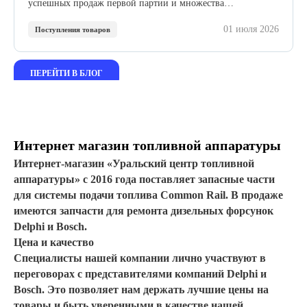
успешных продаж первой партии и множества
положительных отзывов мы расширяем сотрудничество с
01 июля 2026
этим проверенным производителем.
Поступления товаров
ПЕРЕЙТИ В БЛОГ
Интернет магазин топливной аппаратуры
Интернет-магазин «Уральский центр топливной
аппаратуры» с 2016 года поставляет запасные части
для системы подачи топлива Common Rail. В продаже
имеются запчасти для ремонта дизельных форсунок
Delphi и Bosch.
Цена и качество
Специалисты нашей компании лично участвуют в
переговорах с представителями компаний Delphi и
Bosch. Это позволяет нам держать лучшие цены на
товары и быть уверенными в качестве нашей